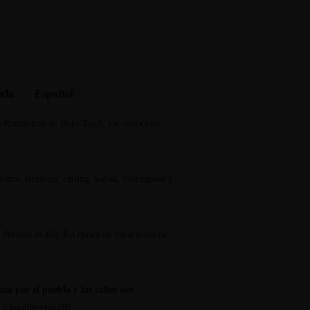
nda
Español
es, el Valle de Aran, el Valle de Boí y el
Català
as Románicas de Bohí-Taull, los conocidos
English (UK)
smo, tirolinas, rafting, kayak, hidrospeed y
durante el año. En época de vacaciones de
asa por el pueblo y las calles son
a establecerse allí.