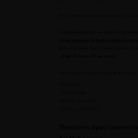
Por el pueblo de Senet no solo pasa el Camin
También encontramos un centro de informació
iglesia románica de Santa Cecília que fue 
población donde está el restaurante más cer
o Pont de Suert (20’ en coche)
.
No te pierdas la gran variedad de actividades
Excursiones
Turismo Rural
Deportes de aventura
Fiestas y tradiciones
Nuestros apartamento