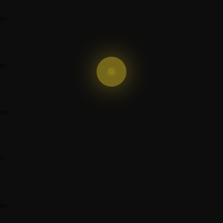
nes
nes
nes
es
nes