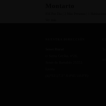
Montarto
85€ Por Día | 2 Máx Personas | 1 Habitacion
Ver más
NUESTRA DIRECCIÓN
C
Senet Rural
Te
c/ Santa Cecília, nº26,
in
Senet de Barrabés 25553
Lleida
(42º33’27.5″ N 0º45’10.0″E)