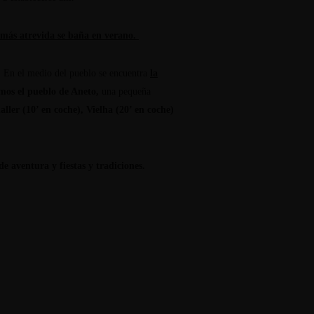
 más atrevida se baña en verano.
. En el medio del pueblo se encuentra
la
mos el pueblo de Aneto,
una pequeña
laller (10’ en coche), Vielha (20’ en coche)
de aventura y fiestas y tradiciones.