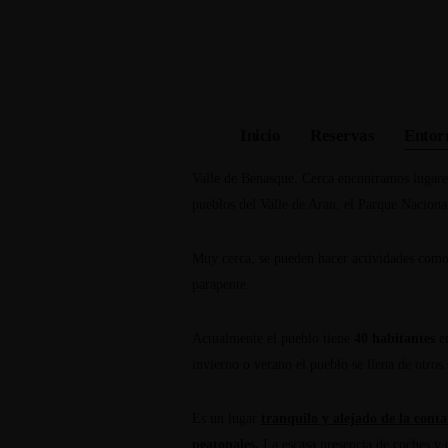
Explora el puebl
Inicio
Reservas
Entor
El pueblo de Senet es pueblo acogedor de alta
Valle de Benasque. Cerca encontramos lugares
pueblos del Valle de Aran, el Parque Naciona
Muy cerca, se pueden hacer actividades como 
parapente.
Actualmente el pueblo tiene
40 habitantes
em
invierno o verano el pueblo se llena de otros
Es un lugar
tranquilo y alejado de la cont
peatonales.
La escasa presencia de coches y c