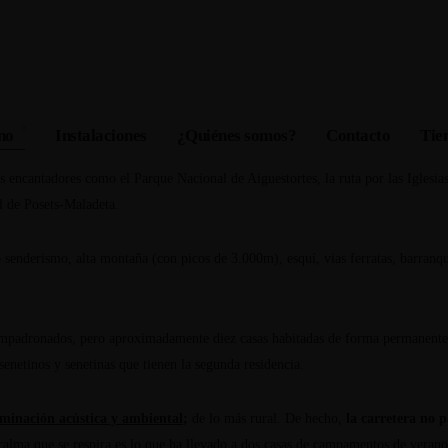
o y entorno de Senet
no
Instalaciones
¿Quiénes somos?
Contacto
Tie
 montaña (1.340m) por donde pasa el río y se encuentra en el centro de tres vall
 encantadores como el Parque Nacional de Aiguestortes, la ruta por las Iglesi
l de Posets-Maladeta.
senderismo, alta montaña (con picos de 3.000m), esquí, vias ferratas, barranqui
padronados, pero aproximadamente diez casas habitadas de forma permanente 
 senetinos y senetinas que tienen la segunda residencia.
aminación acústica y ambiental
;
de lo más rural. De hecho,
la carretera no p
alma que se respira es lo que ha llevado a dos casas de campamentos de verano 