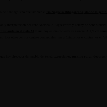
o de Santiago sinó que también el
río Noguera Ribagorçana
, donde la gente
n y interpretación del Parc Nacional d’Aigüestortes y Estany de Sant Maurici
construida en el siglo XI
y aún hoy en día conserva su esencia. A
1,9 km tene
cano. Los otros centros centros comerciales más próximos los encontramos en
Vi
 que hay alrededor del pueblo de Senet: e
xcursiones, turismo rural, deportes 
s