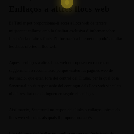
Enllaços a altres llocs web
El Titular pot proporcionar-li accés a llocs web de tercers
mitjançant enllaços amb la finalitat exclusiva d’informar sobre
l’existència d’altres fonts d’informació a Internet on podrà ampliar
les dades ofertes al lloc web.
Aquests enllaços a altres llocs web no suposen en cap cas un
suggeriment o recomanació perquè visiteu les pàgines web de
destinació, que estan fora del control del Titular, per la qual cosa
Senetrural no és responsable del contingut dels llocs web vinculats
ni del resultat que obtingueu en seguir els enllaços.
Així mateix, Senetrural no respon dels links o enllaços ubicats als
llocs web vinculats als quals li proporciona accés.
L’establiment de l’enllaç no implica en cap cas l’existència de