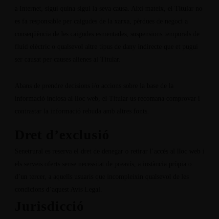
a Internet, sigui quina sigui la seva causa. Així mateix, el Titular no
es fa responsable per caigudes de la xarxa, pèrdues de negoci a
conseqüència de les caigudes esmentades, suspensions temporals de
fluid elèctric o qualsevol altre tipus de dany indirecte que et pugui
ser causat per causes alienes al Titular.
Abans de prendre decisions i/o accions sobre la base de la
informació inclosa al lloc web, el Titular us recomana comprovar i
contrastar la informació rebuda amb altres fonts.
Dret d’exclusió
Senetrural es reserva el dret de denegar o retirar l’accés al lloc web i
els serveis oferts sense necessitat de preavís, a instància pròpia o
d’un tercer, a aquells usuaris que incompleixin qualsevol de les
condicions d’aquest Avís Legal.
Jurisdicció