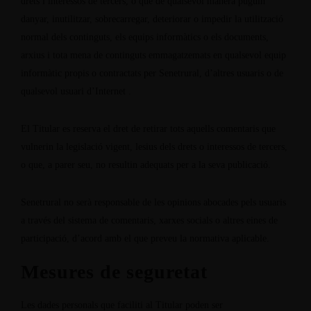
drets i interessos de tercers, o que de qualsevol manera puguin
danyar, inutilitzar, sobrecarregar, deteriorar o impedir la utilització
normal dels continguts, els equips informàtics o els documents,
arxius i tota mena de continguts emmagatzemats en qualsevol equip
informàtic propis o contractats per Senetrural, d’altres usuaris o de
qualsevol usuari d’Internet .
El Titular es reserva el dret de retirar tots aquells comentaris que
vulnerin la legislació vigent, lesius dels drets o interessos de tercers,
o que, a parer seu, no resultin adequats per a la seva publicació.
Senetrural no serà responsable de les opinions abocades pels usuaris
a través del sistema de comentaris, xarxes socials o altres eines de
participació, d’acord amb el que preveu la normativa aplicable.
Mesures de seguretat
Les dades personals que faciliti al Titular poden ser