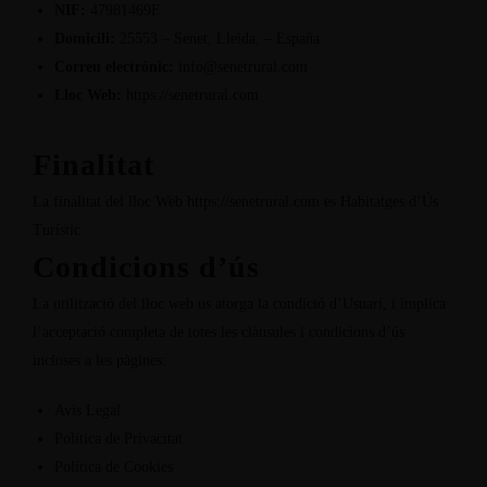
NIF:
47981469F
Domicili:
25553 – Senet, Lleida, – España.
Correu electrònic:
info@senetrural.
com
Lloc Web:
https://senetrural.com
Finalitat
La finalitat del lloc Web
https://senetrural.com
es Habitatges d’Ús
Turístic
Condicions d’ús
La utilització del lloc web us atorga la condició d’Usuari, i implica
l’acceptació completa de totes les clàusules i condicions d’ús
incloses a les pàgines:
Avís Legal
Política de Privacitat
Política de Cookies