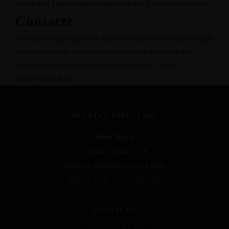
Aquest Avís Legal es regeix íntegrament per la legislació espanyola.
Contacte
En cas que tingueu qualsevol dubte sobre aquestes Condicions legals
o vulgueu realitzar qualsevol comentari sobre aquest lloc web,
podeu enviar un missatge de correu electrònic a l’adreça
info@senetrural.com
.
NUESTRA DIRECCIÓN
Senet Rural
c/ Santa Cecília, nº26,
Senet de Barrabés 25553 Lleida
(42º33’27.5″ N 0º45’10.0″E)
CONTACTO