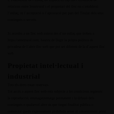
relacions entre Senetrural i el propietari del lloc on s’estableixi
l’enllaç, ni l’acceptació o l’aprovació per part del Titular dels seus
continguts o serveis.
Si accediu a un lloc web extern des d’un enllaç que trobeu a
https://senetrural.com
, haureu de llegir la pròpia política de
privadesa de l’altre lloc web que pot ser diferent de la d’aquest lloc
web.
Propietat intel·lectual i
industrial
Tots els drets estan reservats.
Tot accés a aquest lloc web està subjecte a les condicions següents:
la reproducció, emmagatzematge permanent i la difusió dels
continguts o qualsevol altre ús que tingui finalitat pública o
comercial queda expressament prohibida sense el consentiment previ