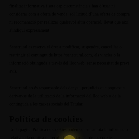
finalitat informativa i sota cap circumstància s’han d’usar ni
considerar com a oferta de venda, sol·licitud d’una oferta de compra
ni recomanació per realitzar qualsevol altra operació, llevat que així
s’indiqui expressament.
Senetrural es reserva el dret a modificar, suspendre, cancel·lar o
restringir el contingut de
https://senetrural.com
, els vincles o la
informació obtinguda a través del lloc web, sense necessitat de previ
avís.
Senetrural no és responsable dels danys i perjudicis que poguessin
derivar-se de la utilització de la informació del lloc web o de la
continguda a les xarxes socials del Titular.
Política de cookies
En la pàgina
Política de Cookies
podeu consultar tota la informació
relativa a la política de recollida i tractament de les cookies.