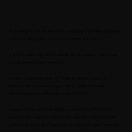
Si no estigueu d’acord amb totes i cadascuna d’aquestes clàusules i
condicions abstingueu-vos d’utilitzar aquest lloc web.
L’accés a aquest lloc web no suposa, de cap manera, l’inici d’una
relació comercial amb Senetrural.
A través d’aquest lloc web, el Titular us facilita l’accés i la
utilització de diversos continguts que el Titular o els seus
col·laboradors han publicat per mitjà d’Internet.
A aquest efecte, vostè està obligat i compromès a NO utilitzar
qualsevol dels continguts del lloc web amb fins o efectes il·lícits,
prohibits en aquest Avís Legal o per la legislació vigent, lesius dels