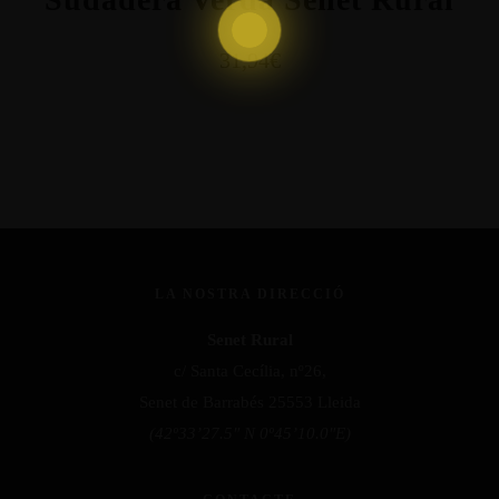
31,94€
LA NOSTRA DIRECCIÓ
Senet Rural
c/ Santa Cecília, nº26,
Senet de Barrabés 25553 Lleida
(42º33’27.5″ N 0º45’10.0″E)