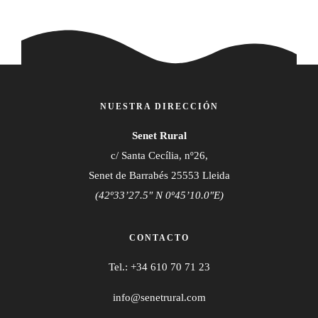
NUESTRA DIRECCIÓN
Senet Rural
c/ Santa Cecília, nº26,
Senet de Barrabés 25553 Lleida
(42º33’27.5″ N 0º45’10.0″E)
CONTACTO
Tel.:
+34 610 70 71 23
info@senetrural.com